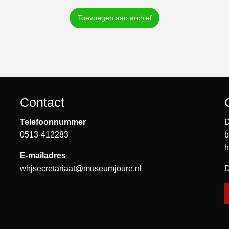
Toevoegen aan archief
Contact
Telefoonnummer
D
0513-412283
b
h
E-mailadres
whjsecretariaat@museumjoure.nl
D