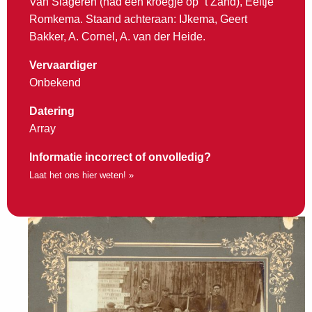
Van Slageren (had een kroegje op `t Zand), Eeltje
Romkema. Staand achteraan: IJkema, Geert
Bakker, A. Cornel, A. van der Heide.
Vervaardiger
Onbekend
Datering
Array
Informatie incorrect of onvolledig?
Laat het ons hier weten! »