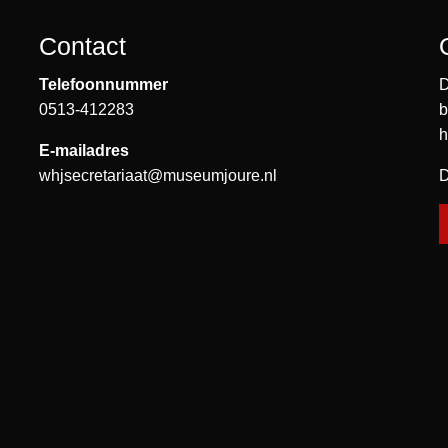
Contact
Telefoonnummer
D
0513-412283
b
h
E-mailadres
whjsecretariaat@museumjoure.nl
D