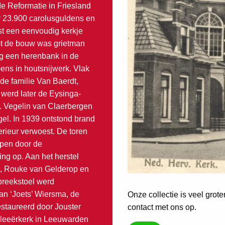
de Reformatie in Friesland
 23.900 carolusguldens en
st een eenvoudig kerkje
tot de bouw was grietman
g een herenbank in de
ens in houtsnijwerk. Vlak
de familie Van Baerdt,
 werd later de Eysinga-
. Vegelin van Claerbergen
el. In 1939 ontstond brand
terieur verwoest. De toren
epen door de
ng op. Aan het herstel
, Rouke van Gelderop en
preekstoel werd
an ‘Joets’ Wiersma, de
Onze collectie is veel grot
staureerd door Jouster
contact met ons op.
ileeërkerk in Leeuwarden