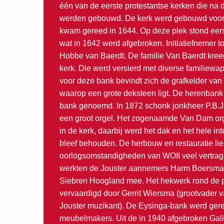
één van de eerste protestantse kerken die na 
werden gebouwd. De kerk werd gebouwd voor
kwam gereed in 1644. Op deze plek stond eer
wat in 1642 werd afgebroken. Initiatiefnemer 
Hobbe van Baerdt. De familie Van Baerdt kree
kerk. Die werd versierd met diverse familiewap
voor deze bank bevindt zich de grafkelder van 
waarop een grote deksteen ligt. De herenbank
bank genoemd. In 1872 schonk jonkheer P.B.J
een groot orgel. Het zogenaamde Van Dam org
in de kerk, daarbij werd het dak en het hele in
bleef behouden. De herbouw en restauratie li
oorlogsomstandigheden van WOII veel vertragi
werkten de Jouster aannemers Harm Boersma
Siebren Hoogland mee. Het hekwerk rond de 
vervaardigd door Gerrit Wiersma (grootvader v
Jouster muzikant). De Eysinga-bank werd gere
meubelmakers. Uit de in 1940 afgebroken Gal