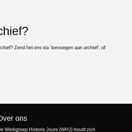
chief?
rchief? Zend het ons via ‘toevoegen aan archief’, of
Over ons
e Werkgroep Historie Joure (WHJ) houdt zich