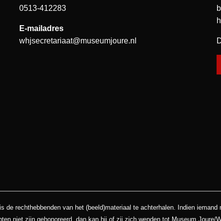
0513-412283
b
h
E-mailadres
whjsecretariaat@museumjoure.nl
D
is de rechthebbenden van het (beeld)materiaal te achterhalen. Indien iemand
hten niet zijn gehonoreerd, dan kan hij of zij zich wenden tot Museum Joure/