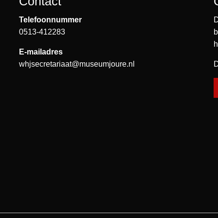
Contact
Telefoonnummer
D
0513-412283
b
h
E-mailadres
whjsecretariaat@museumjoure.nl
D