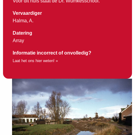
Voor dit huis staat de Dr. Wumkesschool.
Vervaardiger
Halma, A.
Datering
Array
Informatie incorrect of onvolledig?
Laat het ons hier weten! »