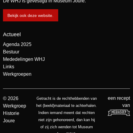
De WHJ is gevestigd in Museum Joure.
Bekijk ook deze website.
Actueel
Agenda 2025
Bestuur
Mededelingen WHJ
Links
Werkgroepen
een recept
© 2026
Getracht is de rechthebbenden van
van
Werkgroep
het (beeld)materiaal te achterhalen.
Indien iemand meent dat rechten
Historie
niet zijn gehonoreerd, dan kan hij
Joure
of zij zich wenden tot Museum