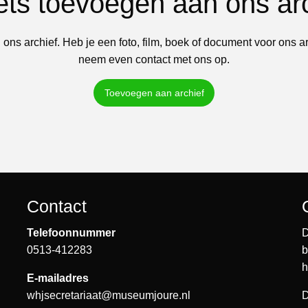
iets toevoegen aan ons ar
 ons archief. Heb je een foto, film, boek of document voor ons a
neem even contact met ons op.
Toevoegen aan archief
Contact
Telefoonnummer
D
0513-412283
b
h
E-mailadres
whjsecretariaat@museumjoure.nl
D