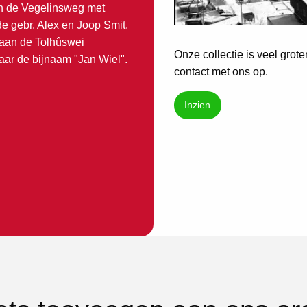
an de Vegelinsweg met
 de gebr. Alex en Joop Smit.
 aan de Tolhûswei
Onze collectie is veel grot
daar de bijnaam "Jan Wiel".
contact met ons op.
Inzien