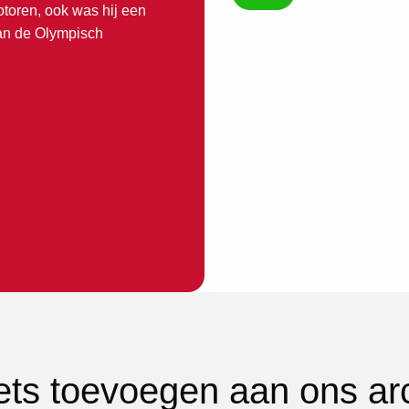
toren, ook was hij een
van de Olympisch
iets toevoegen aan ons ar