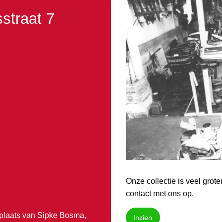
straat 7
Onze collectie is veel grot
contact met ons op.
kplaats van Sipke Bosma,
Inzien