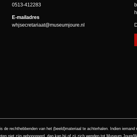
0513-412283
b
h
E-mailadres
whjsecretariaat@museumjoure.nl
D
is de rechthebbenden van het (beeld)materiaal te achterhalen. Indien iemand
hten niet zijn gehonoreerd, dan kan hij of zij zich wenden tot Museum Joure/