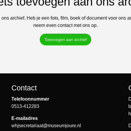
iets toevoegen aan ons ar
 ons archief. Heb je een foto, film, boek of document voor ons a
neem even contact met ons op.
Toevoegen aan archief
Contact
Telefoonnummer
D
0513-412283
b
h
E-mailadres
whjsecretariaat@museumjoure.nl
D