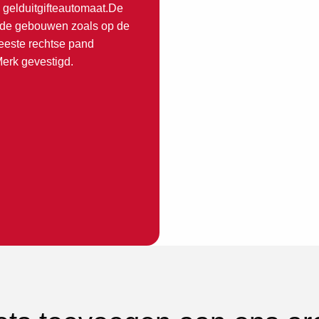
 gelduitgifteautomaat.De
ide gebouwen zoals op de
 meeste rechtse pand
Merk gevestigd.