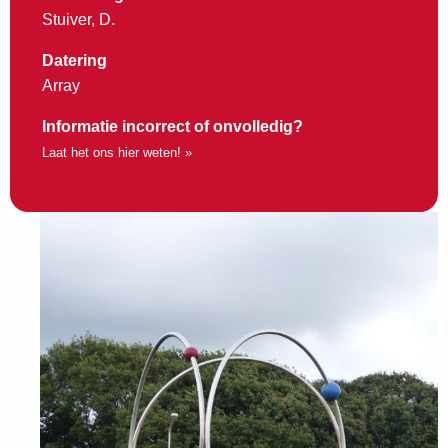
Stuiver, D.
Datering
Array
Informatie incorrect of onvolledig?
Laat het ons hier weten! »