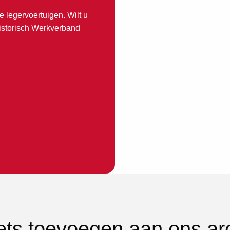
e legervoertuigen. Wilt u
Historisch Werkverband
iets toevoegen aan ons ar