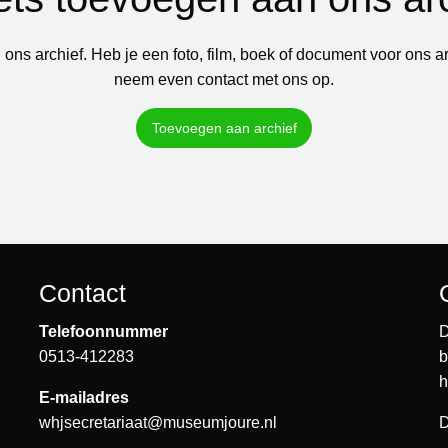
 ons archief. Heb je een foto, film, boek of document voor ons a
neem even contact met ons op.
Toevoegen aan archief
Contact
Telefoonnummer
D
0513-412283
b
h
E-mailadres
whjsecretariaat@museumjoure.nl
D