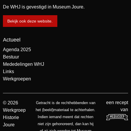
De WHJ is gevestigd in Museum Joure.
Bekijk ook deze website.
Actueel
Agenda 2025
Bestuur
Mededelingen WHJ
Links
Werkgroepen
een recept
© 2026
Getracht is de rechthebbenden van
van
Werkgroep
het (beeld)materiaal te achterhalen.
Indien iemand meent dat rechten
Historie
niet zijn gehonoreerd, dan kan hij
Joure
of zij zich wenden tot Museum