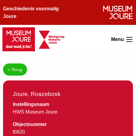
Geschiedenis voormalig
Joure
Menu
« Terug
Joure, Roazebosk
Instellingsnaam
HWS Museum Joure
Objectnummer
f0820