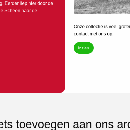
. Eerder liep hier door de
de Scheen naar de
Onze collectie is veel grot
contact met ons op.
Inzien
iets toevoegen aan ons ar