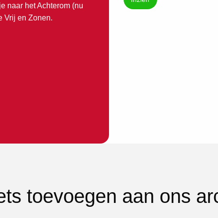
e naar het Achterom (nu
e Vrij en Zonen.
iets toevoegen aan ons ar