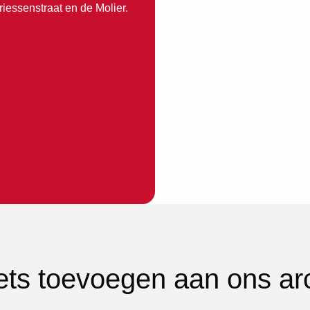
iessenstraat en de Molier.
iets toevoegen aan ons ar