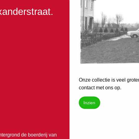
xanderstraat.
Onze collectie is veel grot
contact met ons op.
Inzien
htergrond de boerderij van