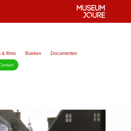
 & films
Boeken
Documenten
Contact