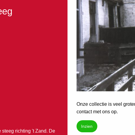
eeg
Onze collectie is veel grot
contact met ons op.
Inzien
steeg richting 't Zand. De