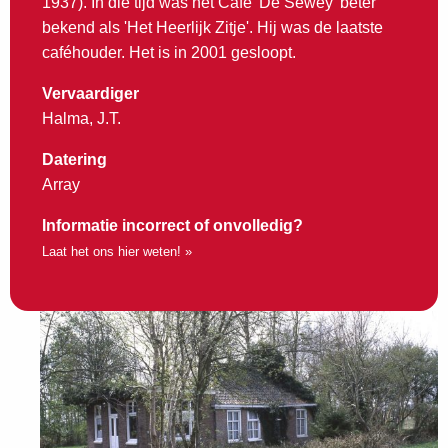
1937). In die tijd was het Cafe 'De Sewey' beter
bekend als 'Het Heerlijk Zitje'. Hij was de laatste
caféhouder. Het is in 2001 gesloopt.
Vervaardiger
Halma, J.T.
Datering
Array
Informatie incorrect of onvolledig?
Laat het ons hier weten! »