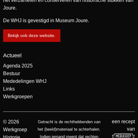
het verzamelen en conserveren van historische stukken van
Joure.
De WHJ is gevestigd in Museum Joure.
Bekijk ook deze website.
Actueel
Agenda 2025
Bestuur
Mededelingen WHJ
Links
Werkgroepen
een recept
© 2026
Getracht is de rechthebbenden van
van
Werkgroep
het (beeld)materiaal te achterhalen.
Indien iemand meent dat rechten
Historie