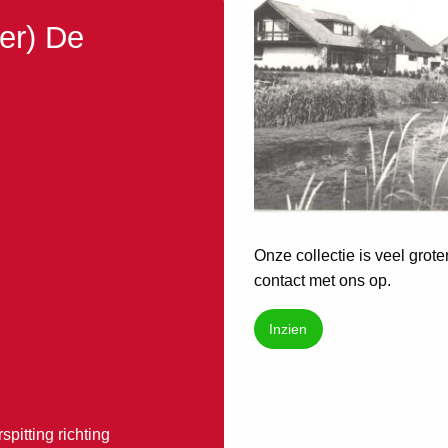
ter) De
Onze collectie is veel grot
contact met ons op.
Inzien
pitting richting