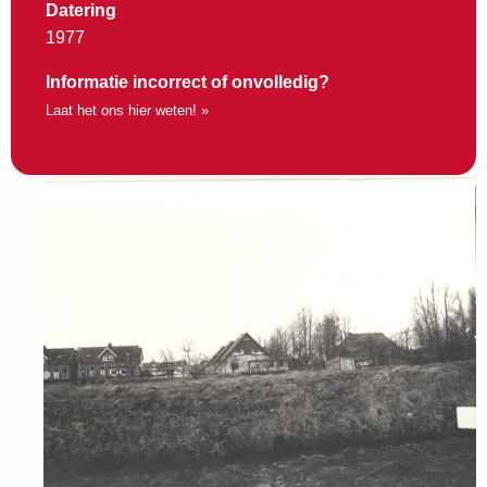
Datering
1977
Informatie incorrect of onvolledig?
Laat het ons hier weten! »