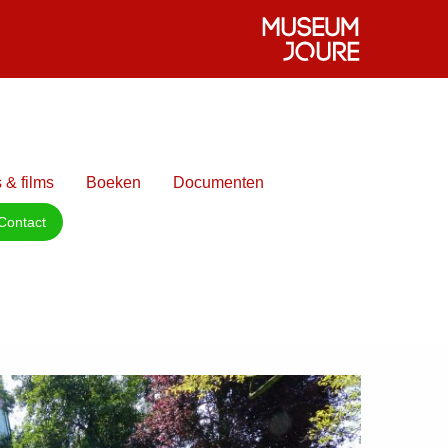
 & films
Boeken
Documenten
Contact