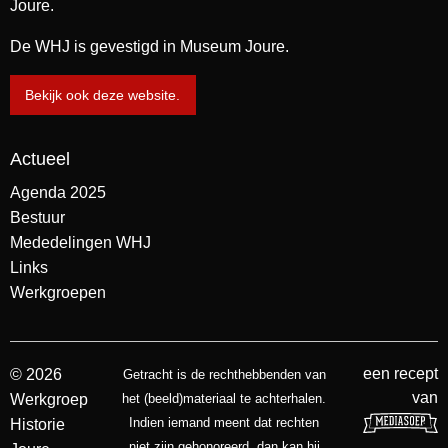
Joure.
De WHJ is gevestigd in Museum Joure.
Bekijk ook deze website.
Actueel
Agenda 2025
Bestuur
Mededelingen WHJ
Links
Werkgroepen
een recept
© 2026
Getracht is de rechthebbenden van
van
Werkgroep
het (beeld)materiaal te achterhalen.
Indien iemand meent dat rechten
Historie
niet zijn gehonoreerd, dan kan hij