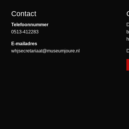
Contact
Telefoonnummer
D
0513-412283
b
h
E-mailadres
whjsecretariaat@museumjoure.nl
D