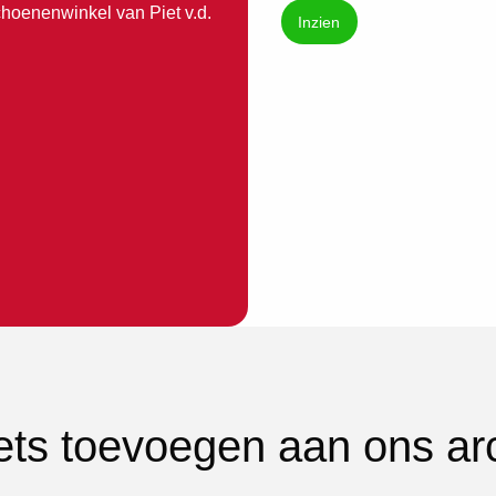
hoenenwinkel van Piet v.d.
Inzien
iets toevoegen aan ons ar