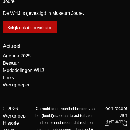
Joure.
De WHJ is gevestigd in Museum Joure.
Bekijk ook deze website.
Actueel
Agenda 2025
Bestuur
Mededelingen WHJ
Links
Werkgroepen
een recept
© 2026
Getracht is de rechthebbenden van
van
Werkgroep
het (beeld)materiaal te achterhalen.
Indien iemand meent dat rechten
Historie
niet zijn gehonoreerd, dan kan hij