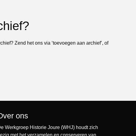
chief?
rchief? Zend het ons via ‘toevoegen aan archief’, of
Over ons
e Werkgroep Historie Joure (WHJ) houdt zich
ezig met het verzamelen en conserveren van