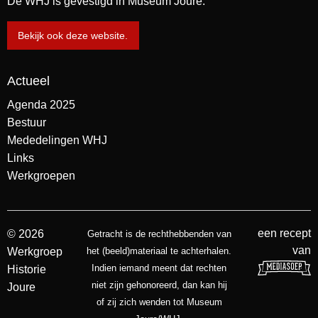
De WHJ is gevestigd in Museum Joure.
Bekijk ook deze website.
Actueel
Agenda 2025
Bestuur
Mededelingen WHJ
Links
Werkgroepen
een recept
© 2026
Getracht is de rechthebbenden van
van
Werkgroep
het (beeld)materiaal te achterhalen.
Indien iemand meent dat rechten
Historie
niet zijn gehonoreerd, dan kan hij
Joure
of zij zich wenden tot Museum