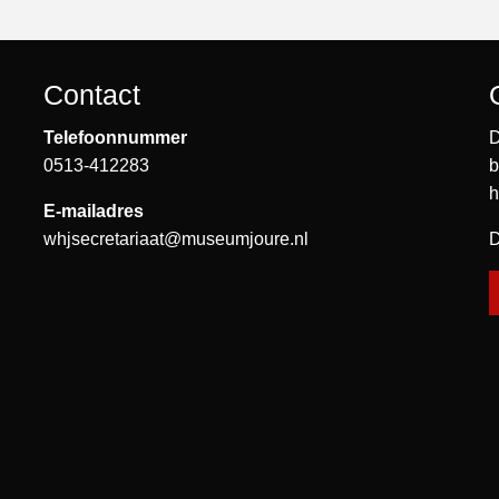
Contact
Telefoonnummer
D
0513-412283
b
h
E-mailadres
whjsecretariaat@museumjoure.nl
D