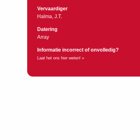
Vervaardiger
Halma, J.T.
Datering
Array
Informatie incorrect of onvolledig?
Laat het ons hier weten! »