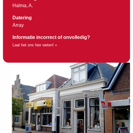
Halma, A.
Datering
Array
Informatie incorrect of onvolledig?
Laat het ons hier weten! »