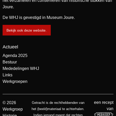
het verzamelen en conserveren van historische stukken van
Joure.
De WHJ is gevestigd in Museum Joure.
Bekijk ook deze website.
Actueel
Agenda 2025
Bestuur
Mededelingen WHJ
Links
Werkgroepen
een recept
© 2026
Getracht is de rechthebbenden van
van
Werkgroep
het (beeld)materiaal te achterhalen.
Indien iemand meent dat rechten
Historie