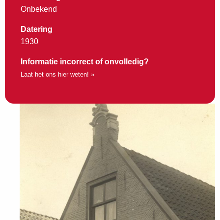
Onbekend
Datering
1930
Informatie incorrect of onvolledig?
Laat het ons hier weten! »