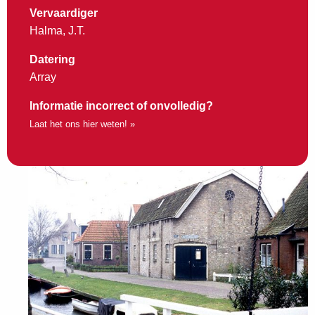
Vervaardiger
Halma, J.T.
Datering
Array
Informatie incorrect of onvolledig?
Laat het ons hier weten! »