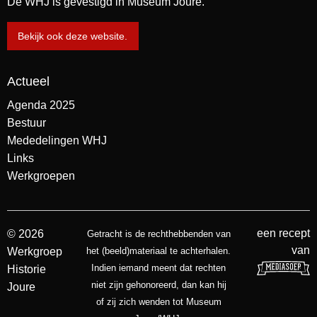
De WHJ is gevestigd in Museum Joure.
Bekijk ook deze website.
Actueel
Agenda 2025
Bestuur
Mededelingen WHJ
Links
Werkgroepen
een recept
© 2026
Getracht is de rechthebbenden van
van
Werkgroep
het (beeld)materiaal te achterhalen.
Indien iemand meent dat rechten
Historie
niet zijn gehonoreerd, dan kan hij
Joure
of zij zich wenden tot Museum