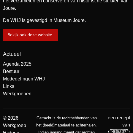
het verzamelen en conserveren van historische stukken van
Joure.
De WHJ is gevestigd in Museum Joure.
Bekijk ook deze website.
Actueel
Agenda 2025
Bestuur
Mededelingen WHJ
Links
Werkgroepen
een recept
© 2026
Getracht is de rechthebbenden van
van
Werkgroep
het (beeld)materiaal te achterhalen.
Indien iemand meent dat rechten
Historie