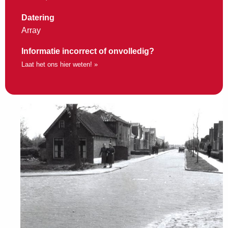
Datering
Array
Informatie incorrect of onvolledig?
Laat het ons hier weten! »