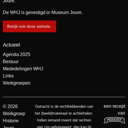
Joure.
De WHJ is gevestigd in Museum Joure.
Bekijk ook deze website.
Actueel
Agenda 2025
Bestuur
Mededelingen WHJ
Links
Werkgroepen
een recept
© 2026
Getracht is de rechthebbenden van
van
Werkgroep
het (beeld)materiaal te achterhalen.
Indien iemand meent dat rechten
Historie
niet zijn gehonoreerd, dan kan hij
Joure