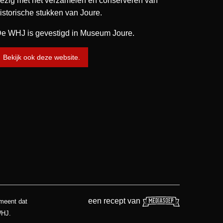
ezig met het verzamelen en conserveren van
istorische stukken van Joure.
e WHJ is gevestigd in Museum Joure.
Bekijk ook deze website.
een recept van
 meent dat
WHJ.