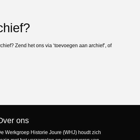
chief?
rchief? Zend het ons via ‘toevoegen aan archief’, of
Over ons
e Werkgroep Historie Joure (WHJ) houdt zich