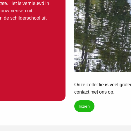
ate. Het is vernieuwd in
 Bouwmensen uit
 de schilderschool uit
Onze collectie is veel grot
contact met ons op.
Inzien