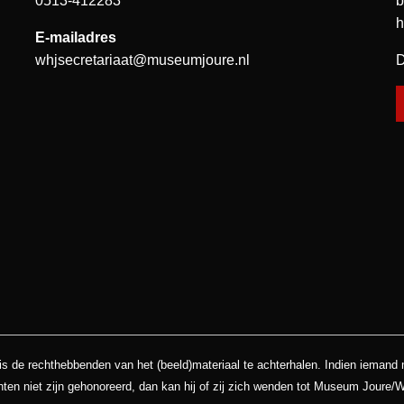
0513-412283
b
h
E-mailadres
whjsecretariaat@museumjoure.nl
D
is de rechthebbenden van het (beeld)materiaal te achterhalen. Indien iemand
hten niet zijn gehonoreerd, dan kan hij of zij zich wenden tot Museum Joure/