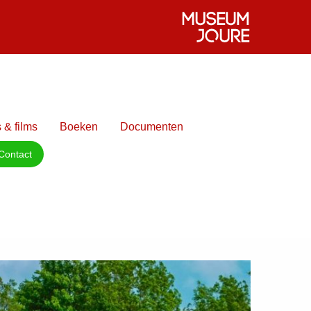
 & films
Boeken
Documenten
Contact