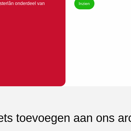
sterlân onderdeel van
Inzien
iets toevoegen aan ons ar