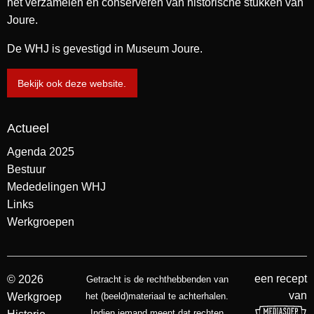
het verzamelen en conserveren van historische stukken van
Joure.
De WHJ is gevestigd in Museum Joure.
Bekijk ook deze website.
Actueel
Agenda 2025
Bestuur
Mededelingen WHJ
Links
Werkgroepen
een recept
© 2026
Getracht is de rechthebbenden van
van
Werkgroep
het (beeld)materiaal te achterhalen.
Indien iemand meent dat rechten