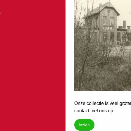
t
Onze collectie is veel grot
contact met ons op.
Inzien