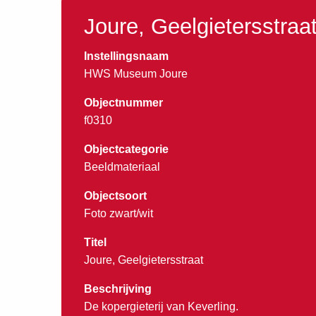
Joure, Geelgietersstraa
Instellingsnaam
HWS Museum Joure
Objectnummer
f0310
Objectcategorie
Beeldmateriaal
Objectsoort
Foto zwart/wit
Titel
Joure, Geelgietersstraat
Beschrijving
De kopergieterij van Keverling.