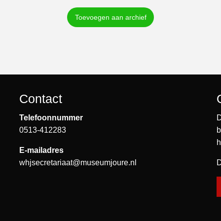
Toevoegen aan archief
Contact
Telefoonnummer
D
0513-412283
b
h
E-mailadres
whjsecretariaat@museumjoure.nl
D