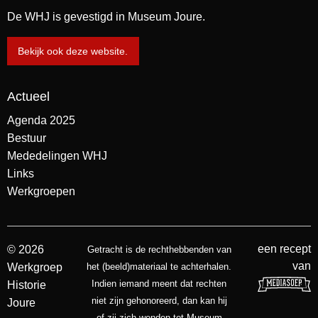
De WHJ is gevestigd in Museum Joure.
Bekijk ook deze website.
Actueel
Agenda 2025
Bestuur
Mededelingen WHJ
Links
Werkgroepen
een recept
© 2026
Getracht is de rechthebbenden van
van
Werkgroep
het (beeld)materiaal te achterhalen.
Indien iemand meent dat rechten
Historie
niet zijn gehonoreerd, dan kan hij
Joure
of zij zich wenden tot Museum