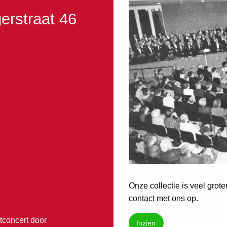
erstraat 46
Onze collectie is veel grot
contact met ons op.
tconcert door
Inzien