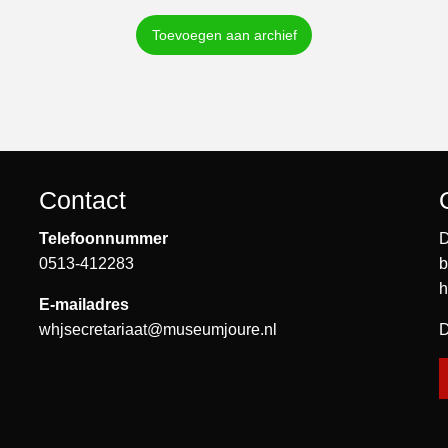
Toevoegen aan archief
Contact
Telefoonnummer
D
0513-412283
b
h
E-mailadres
whjsecretariaat@museumjoure.nl
D