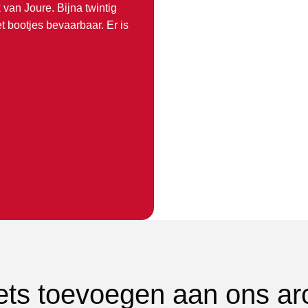
 van Joure. Bijna twintig
t bootjes bevaarbaar. Er is
iets toevoegen aan ons ar