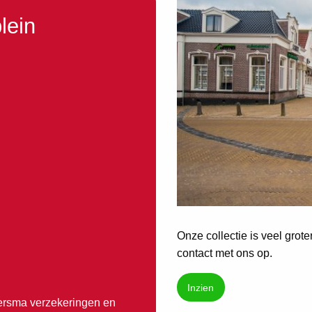
lein
Onze collectie is veel grot
contact met ons op.
Inzien
dersma verzekeringen en